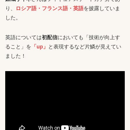
り、
ロシア語・フランス語・英語
を披露していま
した。
英語については
初配信
においても「技術が向上す
ること」を
「up」
と表現するなど片鱗が見えてい
ました！