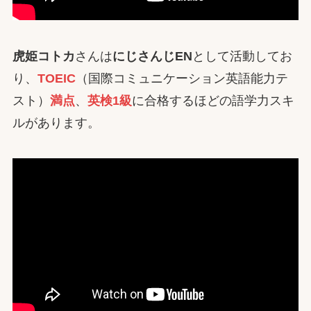
虎姫コトカ
さんは
にじさんじEN
として活動してお
り、
TOEIC
（国際コミュニケーション英語能力テ
スト）
満点
、
英検1級
に合格するほどの語学力スキ
ルがあります。