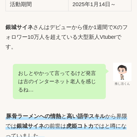
活動期間
2025年1月14日～
銀城サイネ
さんはデビューから僅か1週間でXのフ
ォロワー10万人を超えている大型新人Vtuberで
す。
おしとやかって言ってるけど発言
は古のインターネット老人を感じ
推し活くん
るね…
豚骨ラーメンへの情熱
と
高い語学スキル
から界隈
では
銀城サイネ
の前世は
虎姫コトカ
ではと噂にな
っていました。