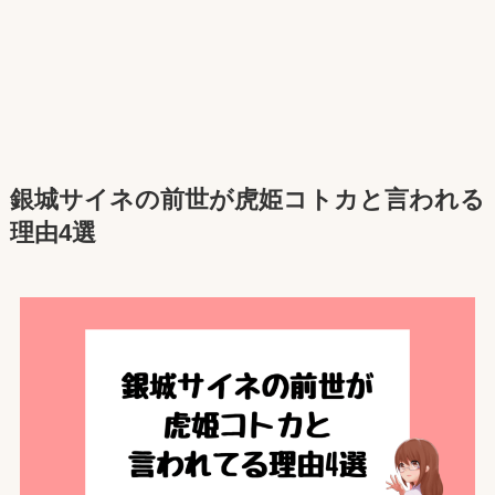
銀城サイネ
の前世が
虎姫コトカ
と言われる
理由4選