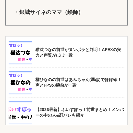
・
銀城サイネ
のママ（絵師）
猫汰つなの前世がヌンボラと判明！APEXの実
力と声質がほぼ一致
橘ひなのの前世はあみちゃん(翠恋)でほぼ確！
声とFPSの腕前が一致
【2026最新】ぶいすぽっ！前世まとめ！メンバ
ーの中の人&顔バレも紹介