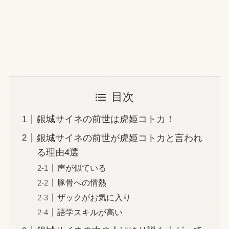
白波らむね前世は愛尾セナ！APEXの腕前とハ
ワイ願望が完全一致
花芽なずなの前世は一般人確定！本人が配信未
目次
経験と明言
銀城サイネの前世は虎姫コトカ！
銀城サイネの前世が虎姫コトカと言われ
る理由4選
声が似ている
豚骨への情熱
ザックがお気に入り
語学スキルが高い