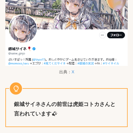
出典：
X
銀城サイネ
さんの前世は
虎姫コトカ
さんと
言われています