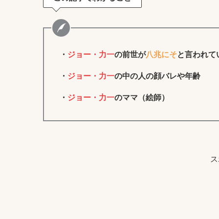
・
ジョー・力一
の前世が
八兆にそ
と言われて
・
ジョー・力一
の中の人の顔バレや年齢
・
ジョー・力一
のママ（絵師）
ス