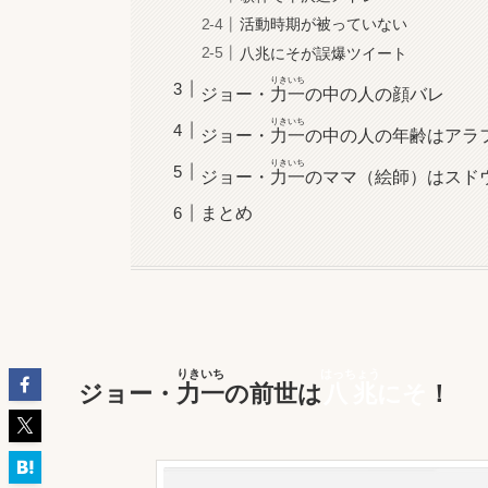
活動時期が被っていない
八兆にそが誤爆ツイート
りきいち
ジョー・
力一
の中の人の顔バレ
りきいち
ジョー・
力一
の中の人の年齢はアラ
りきいち
ジョー・
力一
のママ（絵師）はスド
まとめ
りきいち
はっちょう
ジョー・
力一
の前世は
八兆
にそ
！