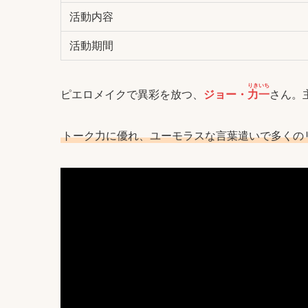
活動内容
活動期間
りきいち
ピエロメイクで異彩を放つ、
ジョー・
力一
さん。
トーク力に優れ、ユーモラスな言葉遣いで多くの