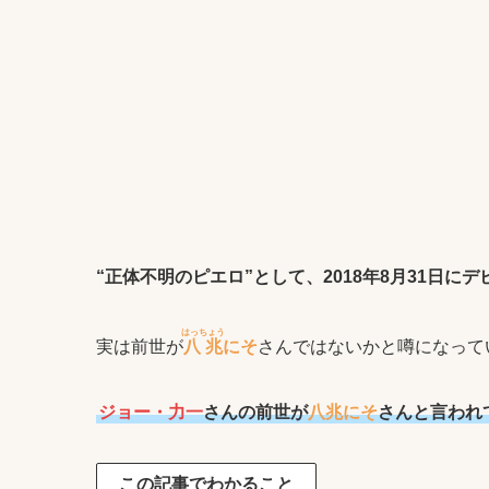
“正体不明のピエロ”として、2018年8月31日に
はっちょう
実は前世が
八兆
にそ
さんではないかと噂になって
ジョー・力一
さんの前世が
八兆にそ
さんと言われ
この記事でわかること