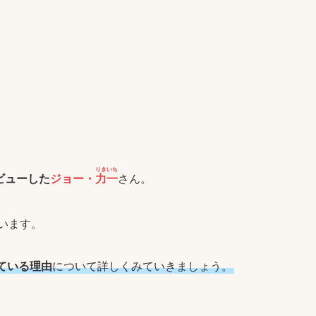
りきいち
デビューした
ジョー・
力一
さん。
います。
ている理由
について詳しくみていきましょう。