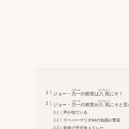
りきいち
はっちょう
ジョー・
力一
の前世は
八兆
にそ！
りきいち
はっちょう
ジョー・
力一
の前世が
八兆
にそと言
声が似ている
スーパーマリオ64の知識が豊富
歌枠で平沢進メドレー