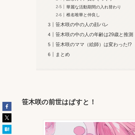
華麗な活動期間の入れ替わり
椎名唯華と仲良し
笹木咲の中の人の顔バレ
笹木咲の中の人の年齢は29歳と推測
笹木咲のママ（絵師）は変わった!?
まとめ
笹木咲の前世はぱすと！