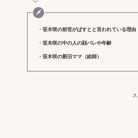
・笹木咲の前世がぱすとと言われている理由
・笹木咲の中の人の顔バレや年齢
・笹木咲の新旧ママ（絵師）
ス