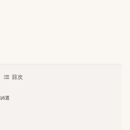
目次
由6選