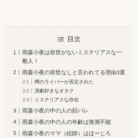
酒寄颯馬の前世は裏瀬すう説が濃厚！ハーモニ
カとFPSの腕前が一致
渚トラウトの前世は音沼ロノエほぼ確！ラップ
目次
やAPEXの実力が一致
雨森小夜は前世がないミステリアスな一
般人！
雨森小夜の前世なしと言われてる理由3選
噂のライバーが否定された
演劇好きなオタク
ミステリアスな存在
雨森小夜の中の人の顔バレ
雨森小夜の中の人の年齢は推測不能
雨森小夜のママ（絵師）はほーじろ