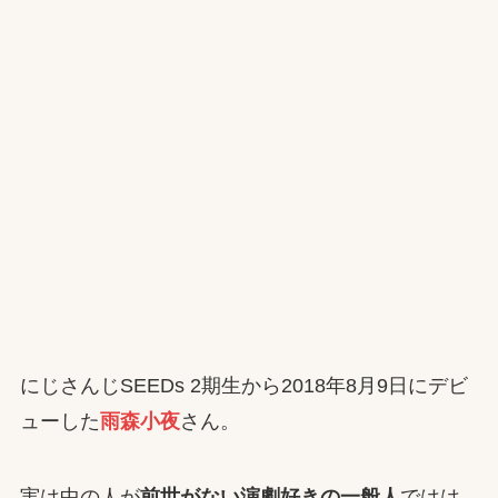
にじさんじSEEDs 2期生から2018年8月9日にデビ
ューした
雨森
小夜
さん。
実は中の人が
前世がない演劇好きの一般人
ではは