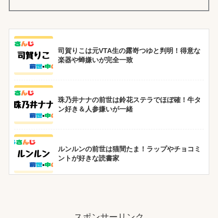
司賀りこは元VTA生の露嵜つゆと判明！得意な
楽器や蝉嫌いが完全一致
珠乃井ナナの前世は鈴花ステラでほぼ確！牛タ
ン好き＆人参嫌いが一緒
ルンルンの前世は猫間たま！ラップやチョコミ
ントが好きな読書家
雲母たまこの前世はVTA出身が有力！中の人は
ギターが得意な10代
スポンサーリンク