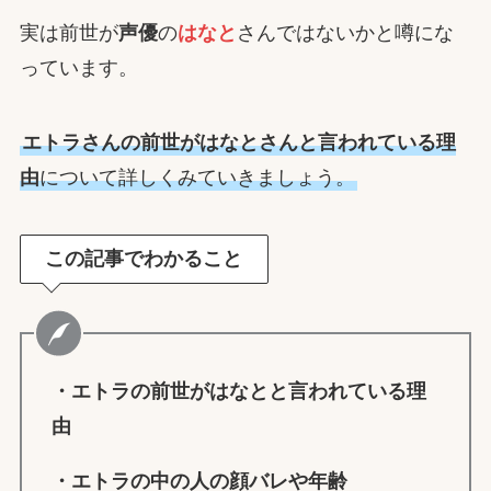
実は前世が
声優
の
はなと
さんではないかと噂にな
っています。
エトラ
さんの前世が
はなと
さんと言われている理
由
について詳しくみていきましょう。
この記事でわかること
・
エトラ
の前世が
はなと
と言われている理
由
・
エトラ
の中の人の顔バレや年齢