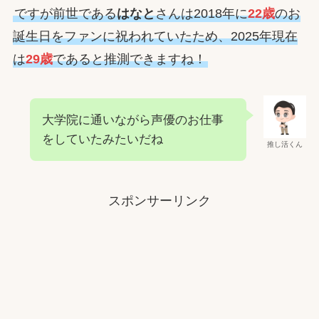
ですが前世である
はなと
さんは2018年に
22歳
のお
誕生日をファンに祝われていたため、2025年現在
は
29歳
であると推測できますね！
大学院に通いながら声優のお仕事
をしていたみたいだね
推し活くん
スポンサーリンク