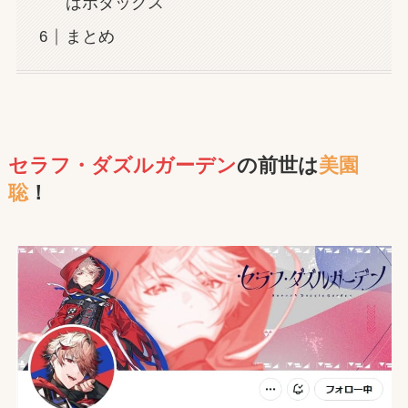
はボダックス
まとめ
セラフ・ダズルガーデン
の前世は
美園
聡
！