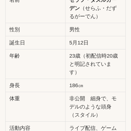
名前
セラフ・ダズルガー
デン
（せらふ・だず
るがーでん）
性別
男性
誕生日
5月12日
年齢
23歳（初配信時20歳
と明記されていま
す）
身長
186㎝
体重
非公開 細身で、モ
デルのような頭身
（スタイル）
活動内容
ライブ配信、ゲーム